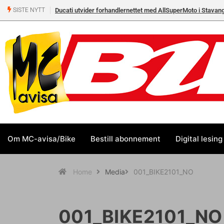
Ducati utvider forhandlernettet med AllSuperMoto i Stavan
SISTE NYTT
Om MC-avisa/Bike
Bestill abonnement
Digital lesing
Home
Media
001_BIKE2101_NO
001_BIKE2101_NO