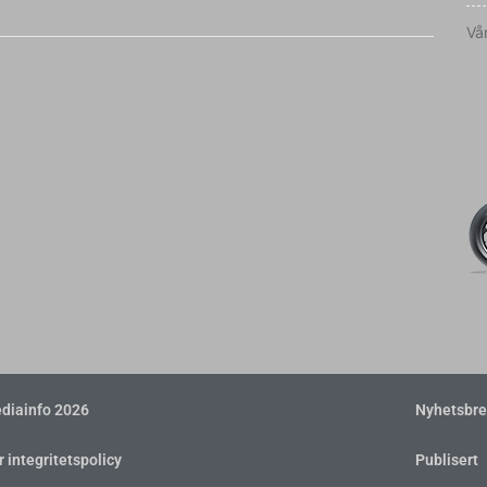
Vår
diainfo 2026
Nyhetsbre
r integritetspolicy
Publisert