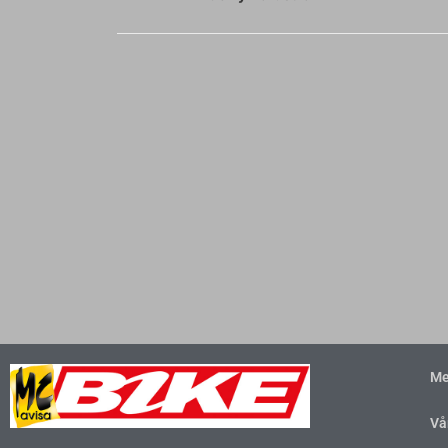
Me
Vå