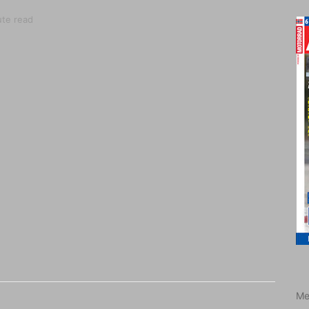
ute read
Me