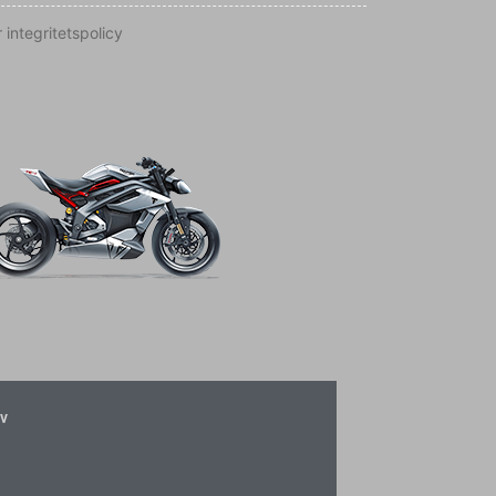
 integritetspolicy
v