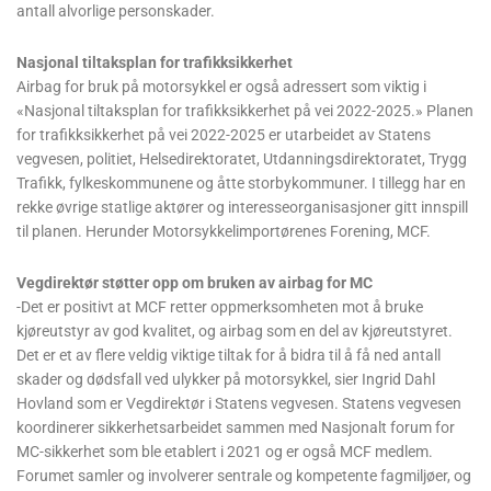
antall alvorlige personskader.
Nasjonal tiltaksplan for trafikksikkerhet
Airbag for bruk på motorsykkel er også adressert som viktig i
«Nasjonal tiltaksplan for trafikksikkerhet på vei 2022-2025.» Planen
for trafikksikkerhet på vei 2022-2025 er utarbeidet av Statens
vegvesen, politiet, Helsedirektoratet, Utdanningsdirektoratet, Trygg
Trafikk, fylkeskommunene og åtte storbykommuner. I tillegg har en
rekke øvrige statlige aktører og interesseorganisasjoner gitt innspill
til planen. Herunder Motorsykkelimportørenes Forening, MCF.
Vegdirektør støtter opp om bruken av airbag for MC
-Det er positivt at MCF retter oppmerksomheten mot å bruke
kjøreutstyr av god kvalitet, og airbag som en del av kjøreutstyret.
Det er et av flere veldig viktige tiltak for å bidra til å få ned antall
skader og dødsfall ved ulykker på motorsykkel, sier Ingrid Dahl
Hovland som er Vegdirektør i Statens vegvesen. Statens vegvesen
koordinerer sikkerhetsarbeidet sammen med Nasjonalt forum for
MC-sikkerhet som ble etablert i 2021 og er også MCF medlem.
Forumet samler og involverer sentrale og kompetente fagmiljøer, og