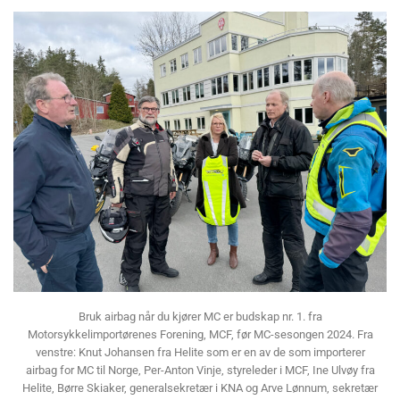
Bruk airbag når du kjører MC er budskap nr. 1. fra
Motorsykkelimportørenes Forening, MCF, før MC-sesongen 2024. Fra
venstre: Knut Johansen fra Helite som er en av de som importerer
airbag for MC til Norge, Per-Anton Vinje, styreleder i MCF, Ine Ulvøy fra
Helite, Børre Skiaker, generalsekretær i KNA og Arve Lønnum, sekretær