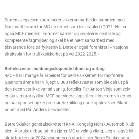
Statens vegvesen koordinerer sikkerhetsarbeidet sammen med
Nasjonalt forum for MC-sikkerhet som ble etablert i 2021. Her er
også MCF medlem. Forumet samler og involverer sentrale og
kompetente fagmiljøer, og skal ha et nært samarbeid med
tilsvarende fora på fylkesnivå. Dette er også forankret i «Nasjonal
tiltaksplan for trafikksikkerhet på vei 2022-2025.»
Refleksvester, holdningsskapende filmer og airbag
-MCF har i mange år arbeidet for bedre sikkerhet for mc-førere.
Gjennom årene har vi kjøpt 5.000 refleksvester som ble delt ut på
den tiden vest ikke var så vanlig, forteller Per-Anton Vinje som selv
er aktiv motorsyklist. MCF har videre laget flere filmer om sikkerhet
og har sponset bøker om kjøreteknikk og gode opplevelser. Blant
annet med Pål Anders Ullevålseter.
Børre Skiaker, generalsekretær i KNA, Kongelig Norsk Automobilklub
sier: -Å bruke airbag når du kjører MC er veldig viktig. Jeg vil også bli
aktiv bruker når 2024 sesongen nå starter, sier Børre Skiaker som