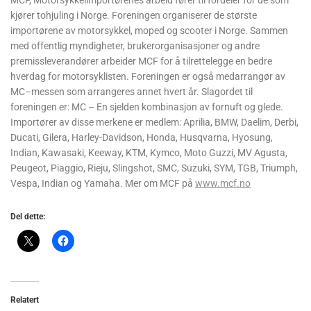
MCF, Motorsykkelimportørenes arbeid fører til fordeler for de som
kjører tohjuling i Norge. Foreningen organiserer de største
importørene av motorsykkel, moped og scooter i Norge. Sammen
med offentlig myndigheter, brukerorganisasjoner og andre
premissleverandører arbeider MCF for å tilrettelegge en bedre
hverdag for motorsyklisten. Foreningen er også medarrangør av
MC–messen som arrangeres annet hvert år. Slagordet til
foreningen er: MC – En sjelden kombinasjon av fornuft og glede.
Importører av disse merkene er medlem: Aprilia, BMW, Daelim, Derbi,
Ducati, Gilera, Harley-Davidson, Honda, Husqvarna, Hyosung,
Indian, Kawasaki, Keeway, KTM, Kymco, Moto Guzzi, MV Agusta,
Peugeot, Piaggio, Rieju, Slingshot, SMC, Suzuki, SYM, TGB, Triumph,
Vespa, Indian og Yamaha. Mer om MCF på
www.mcf.no
Del dette:
Relatert