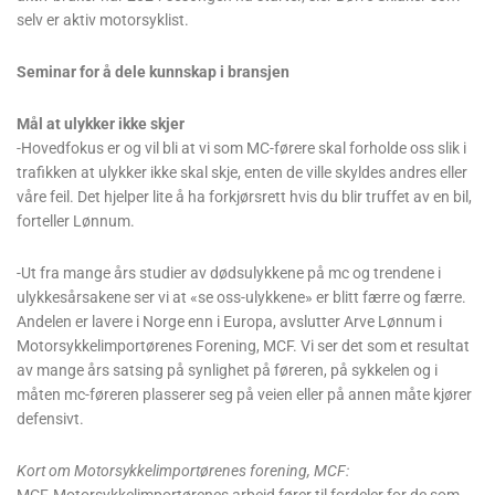
selv er aktiv motorsyklist.
Seminar for å dele kunnskap i bransjen
Mål at ulykker ikke skjer
-Hovedfokus er og vil bli at vi som MC-førere skal forholde oss slik i
trafikken at ulykker ikke skal skje, enten de ville skyldes andres eller
våre feil. Det hjelper lite å ha forkjørsrett hvis du blir truffet av en bil,
forteller Lønnum.
-Ut fra mange års studier av dødsulykkene på mc og trendene i
ulykkesårsakene ser vi at «se oss-ulykkene» er blitt færre og færre.
Andelen er lavere i Norge enn i Europa, avslutter Arve Lønnum i
Motorsykkelimportørenes Forening, MCF. Vi ser det som et resultat
av mange års satsing på synlighet på føreren, på sykkelen og i
måten mc-føreren plasserer seg på veien eller på annen måte kjører
defensivt.
Kort om Motorsykkelimportørenes forening, MCF: