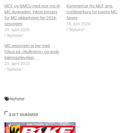
MCF og NMCU med stor ros til
Kommentar fra MCF ang.
MC-dugnaden: Viktig innsats
rustløserkurs for rustne MC-
for MC-sikkerheten før 2026-
førere
sesongen
18. juni 2024
29. april 2026
i "Nyheter"
i "Nyheter"
MC-sesongen er her med
fokus på «Nullvisjon» og gode
kjøreopplevelser.
25. april 2025
i "Nyheter"
Nyheter
SIST NUMMER