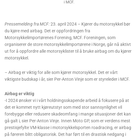
i MCF.
Pressemelding fra MCF:
23. april 2024 – Kjører du motorsykkel bør
du kjøre med airbag. Det er oppfordringen fra
Motorsykkelimportørenes Forening, MCF. Foreningen, som
organiserer de store motorsykkelimportørene i Norge, går nå aktivt
ut for å oppfordre alle motorsyklister til å bruke airbag om du kjører
motorsykkel.
– Airbag er viktig for alle som kjører motorsykkel. Det er vårt
viktigste budskap i år, sier Per-Anton Vinje som er styreleder i MCF.
Airbag er viktig
-I 2024 ønsker vi i vårt holdningsskapende arbeid å fokusere på at
det er kommet nytt kjøreutstyr som med stor sannsynlighet vil
forebygge eller redusere skadeomfang i mange situasjoner det kan
gå galt i, sier Per-Anton Vinje. Innen Moto GP, som er verdens mest
prestisjefylte VM-klasse i motorsykkelsporten roadracing, er airbag
på føreren blitt obligatorisk. Det har ført til en drastisk nedgang i