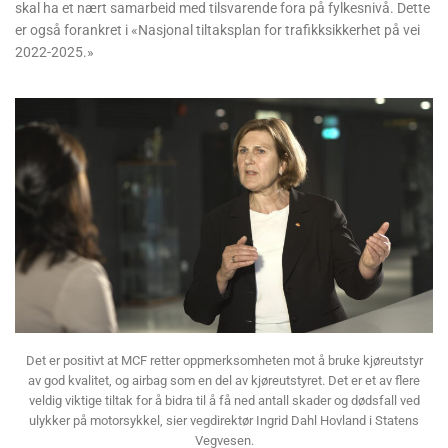
skal ha et nært samarbeid med tilsvarende fora på fylkesnivå. Dette
er også forankret i «Nasjonal tiltaksplan for trafikksikkerhet på vei
2022-2025.»
Det er positivt at MCF retter oppmerksomheten mot å bruke kjøreutstyr
av god kvalitet, og airbag som en del av kjøreutstyret. Det er et av flere
veldig viktige tiltak for å bidra til å få ned antall skader og dødsfall ved
ulykker på motorsykkel, sier vegdirektør Ingrid Dahl Hovland i Statens
Vegvesen.