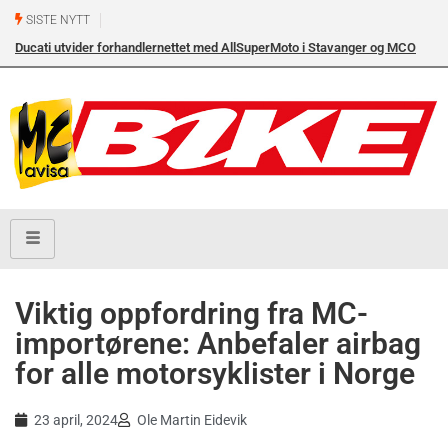
SISTE NYTT
Ducati utvider forhandlernettet med AllSuperMoto i Stavanger og MCO
Ny
Vollebekk i Oslo
Viktig oppfordring fra MC-
importørene: Anbefaler airbag
for alle motorsyklister i Norge
23 april, 2024
Ole Martin Eidevik