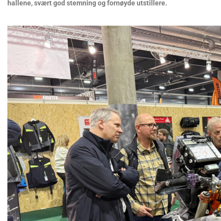
hallene, svært god stemning og fornøyde utstillere.