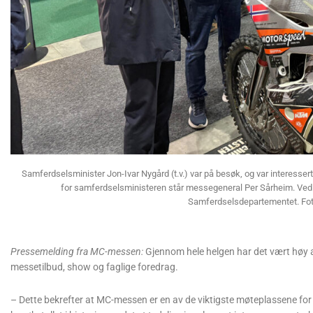
Samferdselsminister Jon-Ivar Nygård (t.v.) var på besøk, og var interessert
for samferdselsministeren står messegeneral Per Sårheim. Ved s
Samferdselsdepartementet. Fot
Pressemelding fra MC-messen:
Gjennom hele helgen har det vært høy ak
messetilbud, show og faglige foredrag.
– Dette bekrefter at MC-messen er en av de viktigste møteplassene for 