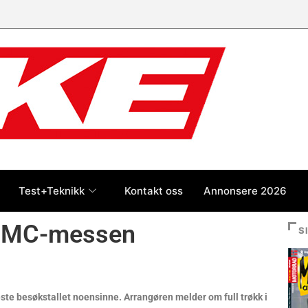
 jan-jul 2026: Honda størst foran
og BMW
Test+Teknikk
Kontakt oss
Annonsere 2026
å MC-messen
S
ste besøkstallet noensinne. Arrangøren melder om full trøkk i