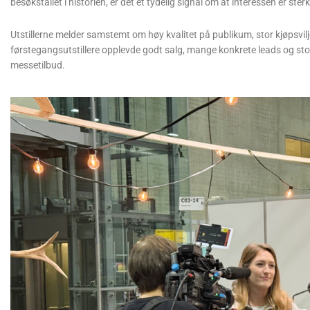
besøkstallet i historien, er det et tydelig signal om at interessen er ster
Utstillerne melder samstemt om høy kvalitet på publikum, stor kjøpsvilj
førstegangsutstillere opplevde godt salg, mange konkrete leads og stor
messetilbud.