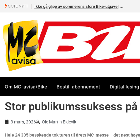
Ikke gå glipp av sommerens store Bike-utgave!
MC-salget
SISTE NYTT
Yamaha 
Om MC-avisa/Bike
Bestill abonnement
Digital lesing
Stor publikumssuksess p
3 mars, 2026
Ole Martin Eidevik
Hele 24 335 besøkende tok turen til årets MC-messe – det nest høye