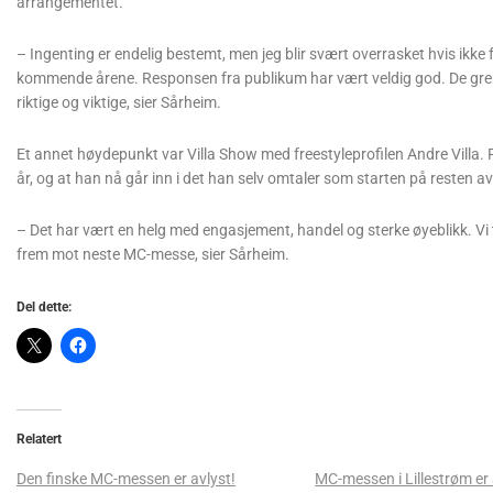
arrangementet.
– Ingenting er endelig bestemt, men jeg blir svært overrasket hvis ikk
kommende årene. Responsen fra publikum har vært veldig god. De grepene
riktige og viktige, sier Sårheim.
Et annet høydepunkt var Villa Show med freestyleprofilen Andre Villa. 
år, og at han nå går inn i det han selv omtaler som starten på resten av
– Det har vært en helg med engasjement, handel og sterke øyeblikk. Vi t
frem mot neste MC-messe, sier Sårheim.
Del dette:
Relatert
Den finske MC-messen er avlyst!
MC-messen i Lillestrøm er 