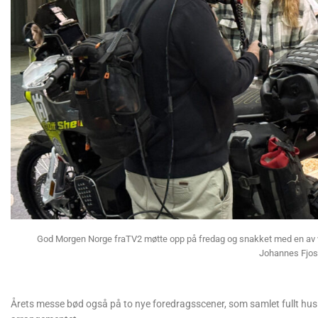
God Morgen Norge fraTV2 møtte opp på fredag og snakket med en av v
Johannes Fjos
Årets messe bød også på to nye foredragsscener, som samlet fullt hus 