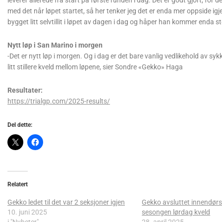
leverer allerede fra start på første runden i dag. Det er godt gjort, for d
med det når løpet startet, så her tenker jeg det er enda mer oppside igje
bygget litt selvtillit i løpet av dagen i dag og håper han kommer enda 
Nytt løp i San Marino i morgen
-Det er nytt løp i morgen. Og i dag er det bare vanlig vedlikehold av syk
litt stillere kveld mellom løpene, sier Sondre «Gekko» Haga
Resultater:
https://trialgp.com/2025-results/
Del dette:
Relatert
Gekko ledet til det var 2 seksjoner igjen
Gekko avsluttet innendør
10. juni 2025
sesongen lørdag kveld