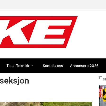
st foran
Test+Teknikk
Kontakt oss
Annonsere 2026
 seksjon
S