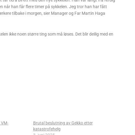
et tar tid å bli ett med den nye sykkelen. Han var langt fra ferdig
n når han får flere timer på sykkelen. Jeg tror han har fått
sterkere tilbake i morgen, sier Manager og Far Martin Haga
kelen ikke noen større ting som må løses. Det blir deilig med en
s VM-
Brutal beslutning av Gekko etter
katastrofehelg