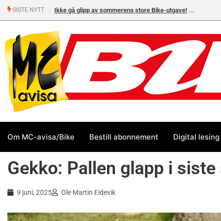
å glipp av sommerens store Bike-utgave!
MC-salget jan-jul 2026: Honda stør
SISTE NYTT
Yamaha og BMW
Om MC-avisa/Bike
Bestill abonnement
Digital lesing
Gekko: Pallen glapp i siste
9 juni, 2025
Ole Martin Eidevik