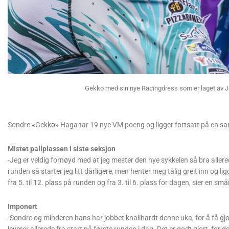
Gekko med sin nye Racingdress som er laget av Ji
Sondre «Gekko» Haga tar 19 nye VM poeng og ligger fortsatt på en sam
Mistet pallplassen i siste seksjon
-Jeg er veldig fornøyd med at jeg mester den nye sykkelen så bra aller
runden så starter jeg litt dårligere, men henter meg tålig greit inn og ligger
fra 5. til 12. plass på runden og fra 3. til 6. plass for dagen, sier en 
Imponert
-Sondre og minderen hans har jobbet knallhardt denne uka, for å få gjo