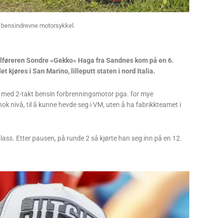
bensindrevne motorsykkel.
alføreren Sondre «Gekko» Haga fra Sandnes kom på en 6.
kjøres i San Marino, lilleputt staten i nord Italia.
el med 2-takt bensin forbrenningsmotor pga. for mye
ok nivå, til å kunne hevde seg i VM, uten å ha fabrikkteamet i
lass. Etter pausen, på runde 2 så kjørte han seg inn på en 12.