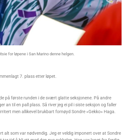
tsie for løpene i San Marino denne helgen.
menlagt 7. plass etter løpet.
ede på første runden i de svært glatte seksjonene. På andre
 an til en pall plass. Så river jeg ei pil i siste seksjon og faller
småirritert men allikevel brukbart fornøyd Sondre «Gekko» Haga.
rt alt som var nødvendig. Jeg er veldig imponert over at Sondre