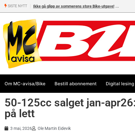
ore Bike-utgave!
MC-salget jan-jul 2026: Honda størst foran
SISTE NYTT
Yamaha og BMW
Om MC-avisa/Bike
Bestill abonnement
Digital lesing
50-125cc salget jan-apr26:
på lett
3 mai, 2026
Ole Martin Eidevik