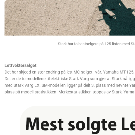
Stark har to bestselgere på 125-listen med St
Lettvektersalget
Det har skjedd en stor endring på lett MC-salget i vår. Yamaha MT-125, 
Det er de to modellene til elektriske Stark Varg som gjør at Stark nå li
med Stark Varg EX. SM-modellen ligger på delt 3. plass med nevnte Y
plass på modell-statistikken. Merkestatistikken toppes av Stark, Yam