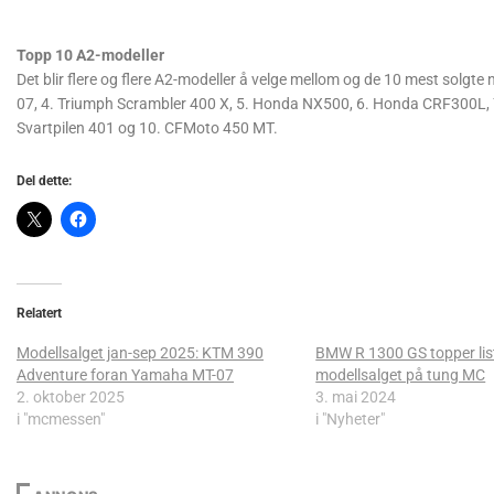
Topp 10 A2-modeller
Det blir flere og flere A2-modeller å velge mellom og de 10 mest solg
07, 4. Triumph Scrambler 400 X, 5. Honda NX500, 6. Honda CRF300L,
Svartpilen 401 og 10. CFMoto 450 MT.
Del dette:
Relatert
Modellsalget jan-sep 2025: KTM 390
BMW R 1300 GS topper lis
Adventure foran Yamaha MT-07
modellsalget på tung MC
2. oktober 2025
3. mai 2024
i "mcmessen"
i "Nyheter"