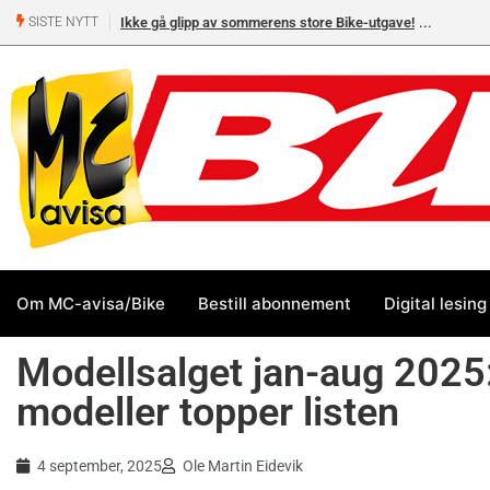
Ikke gå glipp av sommerens store Bike-utgave!
MC-salget
SISTE NYTT
Yamaha 
Om MC-avisa/Bike
Bestill abonnement
Digital lesing
Modellsalget jan-aug 2025:
modeller topper listen
4 september, 2025
Ole Martin Eidevik