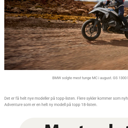
BMW solgte mest tunge MC i august. GS 1300 li
Det er få helt nye modeller på topp-listen. Flere sykler kommer som n
Adventure som er en helt ny modell på topp 18-listen.