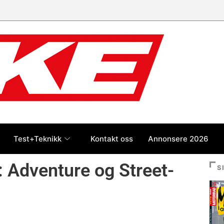
 jan-jul 2026: Honda størst foran
og BMW
Test+Teknikk
Kontakt oss
Annonsere 2026
 Adventure og Street-
S