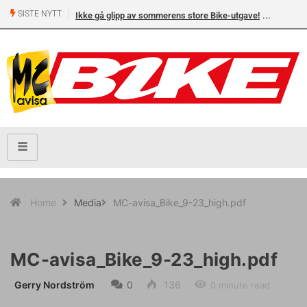
SISTE NYTT
Ikke gå glipp av sommerens store Bike-utgave!
Home
Media
MC-avisa_Bike_9-23_high.pdf
MC-avisa_Bike_9-23_high.pdf
Gerry Nordström
0
136
0 minute read