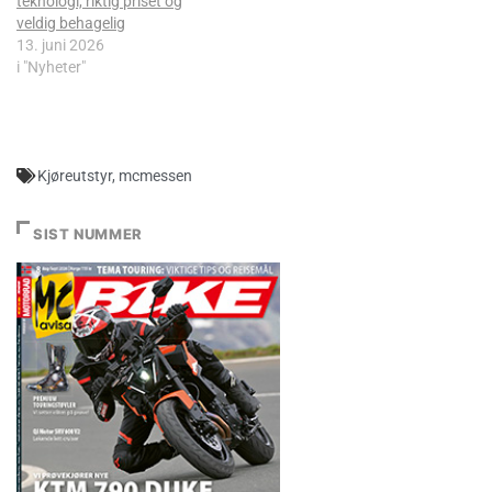
teknologi, riktig priset og
veldig behagelig
13. juni 2026
i "Nyheter"
Kjøreutstyr
,
mcmessen
SIST NUMMER