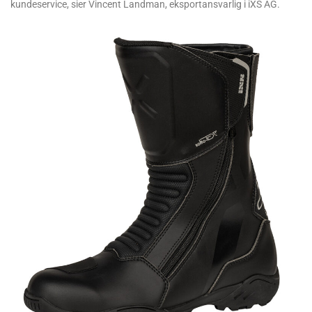
kundeservice, sier Vincent Landman, eksportansvarlig i iXS AG.