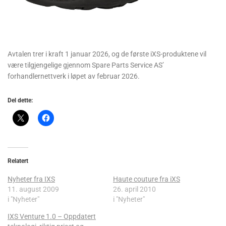
Avtalen trer i kraft 1 januar 2026, og de første iXS-produktene vil
være tilgjengelige gjennom Spare Parts Service AS’
forhandlernettverk i løpet av februar 2026.
Del dette:
Relatert
Nyheter fra IXS
Haute couture fra iXS
11. august 2009
26. april 2010
i "Nyheter"
i "Nyheter"
IXS Venture 1.0 – Oppdatert