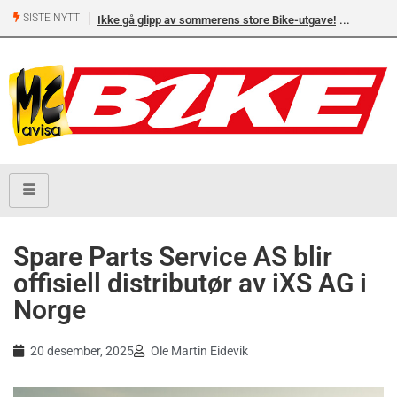
SISTE NYTT
Ikke gå glipp av sommerens store Bike-utgave!
MC-salget
Yamaha 
Spare Parts Service AS blir
offisiell distributør av iXS AG i
Norge
20 desember, 2025
Ole Martin Eidevik