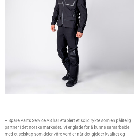
– Spare Parts Service AS har etablert et solid rykte som en pålitelig
partner i det norske markedet. Vi er glade for å kunne samarbeide
med et selskap som deler våre verdier når det gjelder kvalitet og