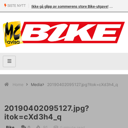
SISTE NYTT
Ikke gå glipp av sommerens store Bike-utgave!
Home
Media
20190402095127.jpg?itok=cXd3h4_q
20190402095127.jpg?
itok=cXd3h4_q
Bike
0
91
0 minute read