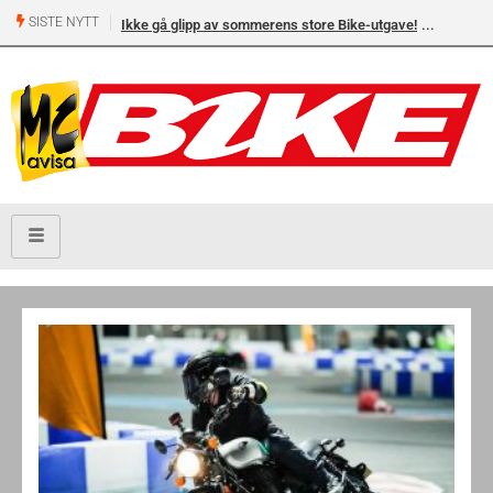
SISTE NYTT
Ikke gå glipp av sommerens store Bike-utgave!