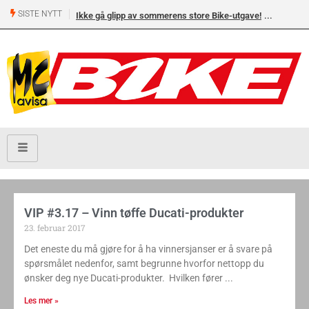
SISTE NYTT
Ikke gå glipp av sommerens store Bike-utgave!
VIP #3.17 – Vinn tøffe Ducati-produkter
23. februar 2017
Det eneste du må gjøre for å ha vinnersjanser er å svare på
spørsmålet nedenfor, samt ­begrunne h­vorfor nettopp du
ønsker deg nye Ducati-produkter. Hvilken fører
Les mer »