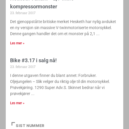
kompressormonster
23. februar 2017
Det gjenoppståtte britiske merket Hesketh har nylig avduket
en ny versjon sin massive V-twinmotoriserte motorsykkel.
Denne gangen handler det om et monster på 2,1
Les mer »
Bike #3.17 i salg nå!
23. februar 2017
I denne utgaven finner du blant annet: Forbruker.
Oljejungelen – Slik velger du riktig olje til din motorsykkel.
Prøvekjøring. 1290 Super Adv.S. Skinnet bedrar når vi
prøvekjører
Les mer »
SIST NUMMER