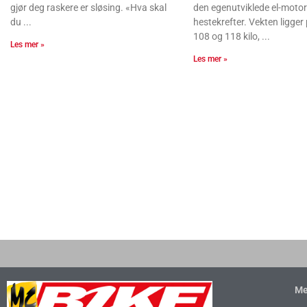
gjør deg raskere er sløsing. «Hva skal
den egenutviklede el-motor
du
hestekrefter. Vekten ligge
108 og 118 kilo,
Les mer »
Les mer »
Me