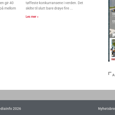
en gir 40
tøffeste konkurransene i verden. Det
r på mellom
skilte til slutt bare drøye fire
Les mer »
A
diainfo 2026
Nyhetsbre