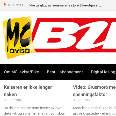
Ikke gå glipp av sommerens store Bike-utgave!
SISTE NYTT
Om MC-avisa/Bike
Bestill abonnement
Digital lesing
Keiseren er ikke lenger
Video: Grusmoro me
naken
spenningsfaktor
30. juni 2016
30. juni 2016
Jo da, det er dem som fnyser av nye
Modellen Redshift kan du 
dekalkit, og som mener at alt som ikke
grove knastedekk eller mot