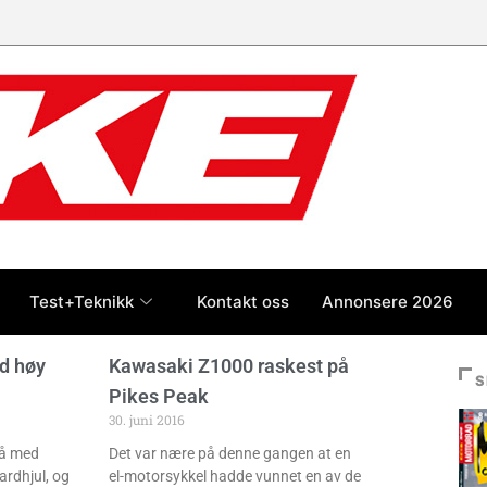
Test+Teknikk
Kontakt oss
Annonsere 2026
d høy
Kawasaki Z1000 raskest på
S
Pikes Peak
30. juni 2016
få med
Det var nære på denne gangen at en
ardhjul, og
el-motorsykkel hadde vunnet en av de