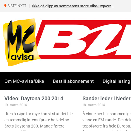
Ikke gå glipp av sommerens store Bike-utgave!
SISTE NYTT
Om MC-avisa/Bike
Bestill abonnement
Digital lesing
Video: Daytona 200 2014
Sander leder i Neder
19. mars 2014
18. mars 2014
Uten å røpe for mye kan vi si at det ble
Å vinne her blir sammenlig
en temmelig intens første halvdel av
vinne en EM-runde. Det del
årets Daytona 200. Mange førere
toppførere fra hele Europa