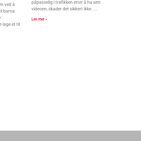
påpasselig i trafikken etter å ha sett
en ved å
videoen, skader det sikkert ikke.
il barna
v
Les mer »
lage et til