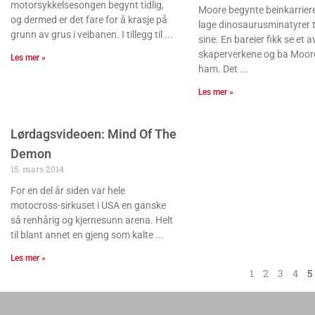
motorsykkelsesongen begynt tidlig,
Moore begynte beinkarrier
og dermed er det fare for å krasje på
lage dinosaurusminatyrer t
grunn av grus i veibanen. I tillegg til
sine. En bareier fikk se et a
skaperverkene og ba Moore 
Les mer »
ham. Det
Les mer »
Lørdagsvideoen: Mind Of The
Demon
15. mars 2014
For en del år siden var hele
motocross-sirkuset i USA en ganske
så renhårig og kjernesunn arena. Helt
til blant annet en gjeng som kalte
Les mer »
1
2
3
4
5