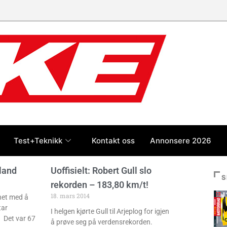
Test+Teknikk
Kontakt oss
Annonsere 2026
land
Uoffisielt: Robert Gull slo
S
rekorden – 183,80 km/t!
18. mars 2014
net med å
tar
I helgen kjørte Gull til Arjeplog for igjen
. Det var 67
å prøve seg på verdensrekorden.