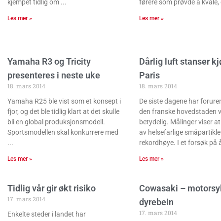
kjempet tidlig om
førere som prøvde å kvale,
Les mer »
Les mer »
Yamaha R3 og Tricity
Dårlig luft stanser kj
presenteres i neste uke
Paris
18. mars 2014
18. mars 2014
Yamaha R25 ble vist som et konsept i
De siste dagene har forure
fjor, og det ble tidlig klart at det skulle
den franske hovedstaden 
bli en global produksjonsmodell.
betydelig. Målinger viser a
Sportsmodellen skal konkurrere med
av helsefarlige småpartikle
rekordhøye. I et forsøk på 
Les mer »
Les mer »
Tidlig vår gir økt risiko
Cowasaki – motorsy
17. mars 2014
dyrebein
17. mars 2014
Enkelte steder i landet har