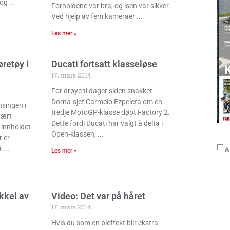
 og
Forholdene var bra, og isen var sikker.
Ved hjelp av fem kameraer
Les mer »
øretøy i
Ducati fortsatt klasseløse
17. mars 2014
For drøye ti dager siden snakket
Dorna-sjef Carmelo Ezpeleta om en
nsingen i
tredje MotoGP-klasse døpt Factory 2.
vært
Dette fordi Ducati har valgt å delta i
t innholdet
Open-klassen,
r er
å
A
Les mer »
kkel av
Video: Det var på håret
17. mars 2014
Hvis du som en bieffekt blir ekstra