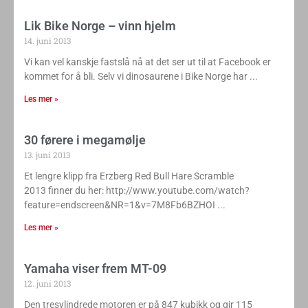
Lik Bike Norge – vinn hjelm
14. juni 2013
Vi kan vel kanskje fastslå nå at det ser ut til at Facebook er
kommet for å bli. Selv vi dinosaurene i Bike Norge har
Les mer »
30 førere i megamølje
13. juni 2013
Et lengre klipp fra Erzberg Red Bull Hare Scramble
2013 finner du her: http://www.youtube.com/watch?
feature=endscreen&NR=1&v=7M8Fb6BZHOI
Les mer »
Yamaha viser frem MT-09
12. juni 2013
Den tresylindrede motoren er på 847 kubikk og gir 115