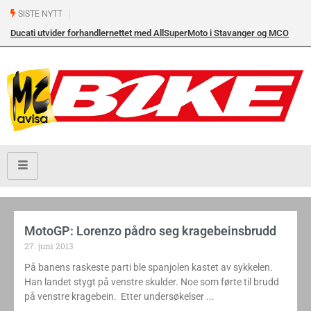
SISTE NYTT
Ducati utvider forhandlernettet med AllSuperMoto i Stavanger og MCO
Vollebekk i Oslo
MotoGP: Lorenzo pådro seg kragebeinsbrudd
27. juni 2013
På banens raskeste parti ble spanjolen kastet av sykkelen.
Han landet stygt på venstre skulder. Noe som førte til brudd
på venstre kragebein. Etter undersøkelser