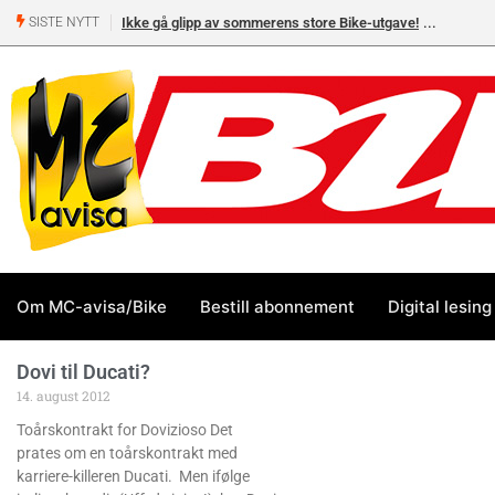
Ikke gå glipp av sommerens store Bike-utgave!
SISTE NYTT
Om MC-avisa/Bike
Bestill abonnement
Digital lesing
Dovi til Ducati?
14. august 2012
Toårskontrakt for Dovizioso Det
prates om en toårskontrakt med
karriere-killeren Ducati. Men ifølge