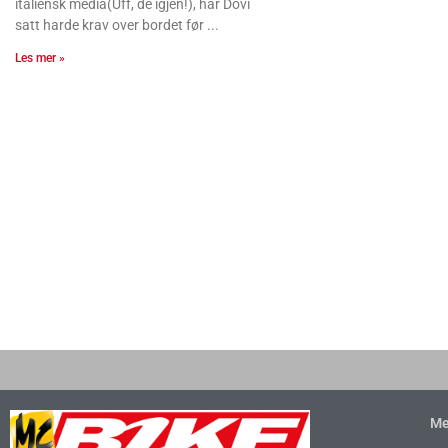
italiensk media(Uff, de igjen!), har Dovi
satt harde krav over bordet før
Les mer »
Me