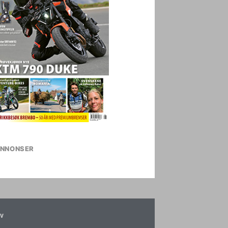
NNONSER
v