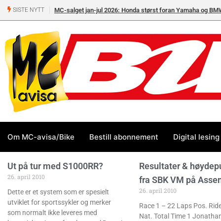
MC-salget jan-jul 2026: Honda størst foran Yamaha og BM
SISTE NYTT
Om MC-avisa/Bike
Bestill abonnement
Digital lesing
Ut på tur med S1000RR?
Resultater & høydep
26. april 2010
fra SBK VM på Asse
26. april 2010
Dette er et system som er spesielt
utviklet for sportssykler og merker
Race 1 – 22 Laps Pos. Rid
som normalt ikke leveres med
Nat. Total Time 1 Jonatha