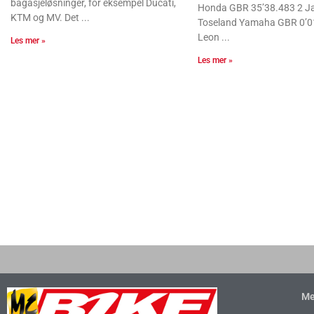
bagasjeløsninger, for eksempel Ducati,
Honda GBR 35’38.483 2 J
KTM og MV. Det
Toseland Yamaha GBR 0’0
Leon
Les mer »
Les mer »
Me