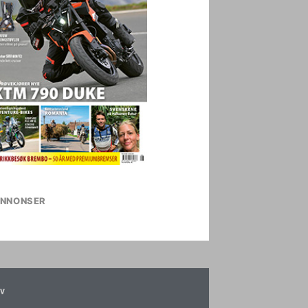
NNONSER
v