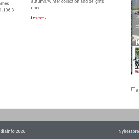
autumn/winter collection and delights
ames
once
1.106 3
Les mer »
A
diainfo 2026
Nyhetsbre