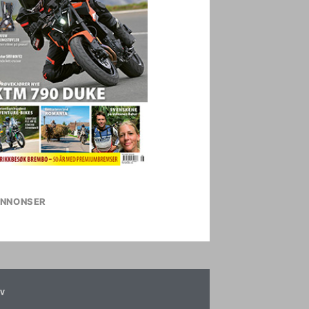
NNONSER
v