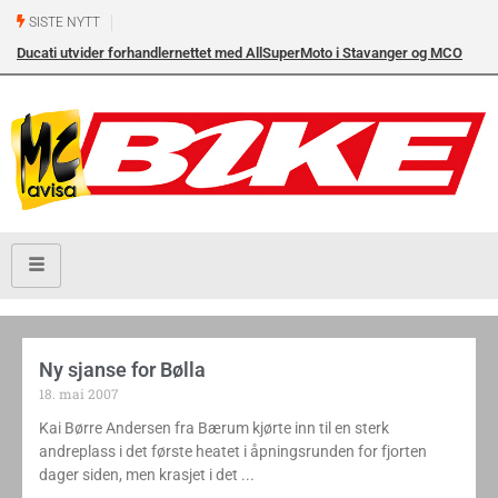
SISTE NYTT
Ducati utvider forhandlernettet med AllSuperMoto i Stavanger og MCO
Vollebekk i Oslo
Ny sjanse for Bølla
18. mai 2007
Kai Børre Andersen fra Bærum kjørte inn til en sterk
andreplass i det første heatet i åpningsrunden for fjorten
dager siden, men krasjet i det