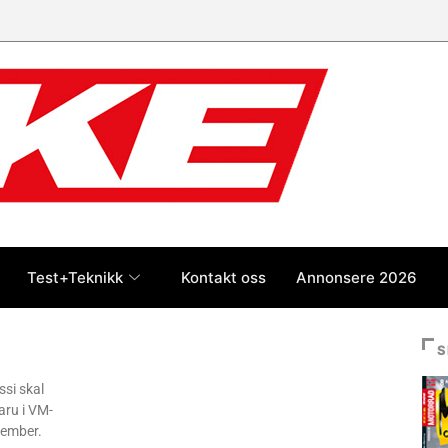
Test+Teknikk
Kontakt oss
Annonsere 2026
S
ssi skal
aru i VM-
vember.