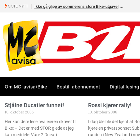
Ikke gå glipp av sommerens store Bike-utgave!
SISTE NYTT
Om MC-avisa/Bike
Bestill abonnement
Digital lesing
Stjålne Ducatier funnet!
Rossi kjører rally!
10. oktober 2006
10. oktober 2006
Her kan dere lese hva eieren skriver til
I dag ble ble det kjent at Ro
Bike: – Det er med STOR glede at jeg
kjøre en privatsponset Sub
kan meddele: Våre 2 Ducati
runden i New Zealand i no