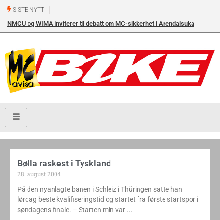
SISTE NYTT
NMCU og WIMA inviterer til debatt om MC-sikkerhet i Arendalsuka
onsdag 12. august kl. 17.00 i Arendal Frikirke
Bølla raskest i Tyskland
28. august 2004
På den nyanlagte banen i Schleiz i Thüringen satte han
lørdag beste kvalifiseringstid og startet fra første startspor i
søndagens finale. – Starten min var