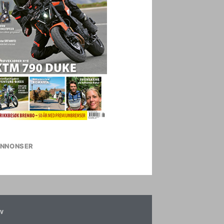
NNONSER
v