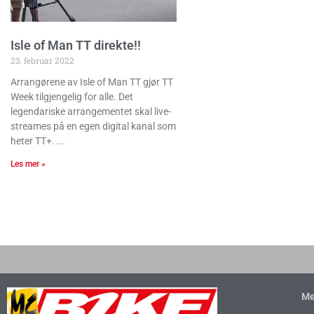
Isle of Man TT direkte!!
23. februar 2022
Arrangørene av Isle of Man TT gjør TT
Week tilgjengelig for alle. Det
legendariske arrangementet skal live-
streames på en egen digital kanal som
heter TT+.
Les mer »
Me