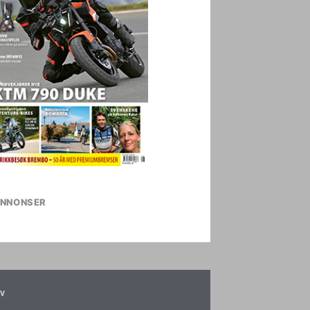
NNONSER
v