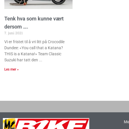
Tenk hva som kunne vært
dersom ….
7. juni 2021
Vi er fristet til å vri litt på Crocodile
Dundee: «You call that a Katana?
THIS is a Katana!» Team Classic
Suzuki har tatt den
Les mer »
Me