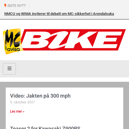
SISTE NYTT
NMCU og WIMA inviterer til debatt om MC-sikkerhet i Arendalsuka
onsdag 12. august kl. 17.00 i Arendal Frikirke
Video: Jakten på 300 mph
9. oktober 2017
Les mer »
Teaser 2 for Kawasaki Z900RS