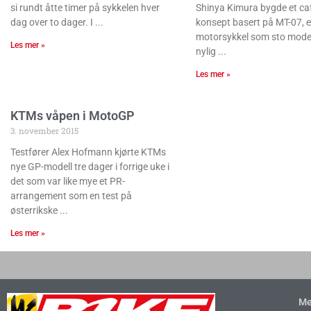
si rundt åtte timer på sykkelen hver
Shinya Kimura bygde et ca
dag over to dager. I
konsept basert på MT-07, 
motorsykkel som sto model
Les mer »
nylig
Les mer »
KTMs våpen i MotoGP
3. november 2015
Testfører Alex Hofmann kjørte KTMs
nye GP-modell tre dager i forrige uke i
det som var like mye et PR-
arrangement som en test på
østerrikske
Les mer »
Me