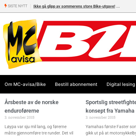
Ikke gå glipp av sommerens store Bike-utgave!
SISTE NYTT
Om MC-avisa/Bike
Bestill abonnement
Digital lesing
Årsbeste av de norske
Sportslig streetfight
enduroførerne
konsept fra Yamaha
3. november 2015
3. november 2015
Løypa var sju mil lang, og førerne
Yamahas første Faster son
måtte gjennomføre tre runder. Det vil
gikk ut på at motorsykkelb