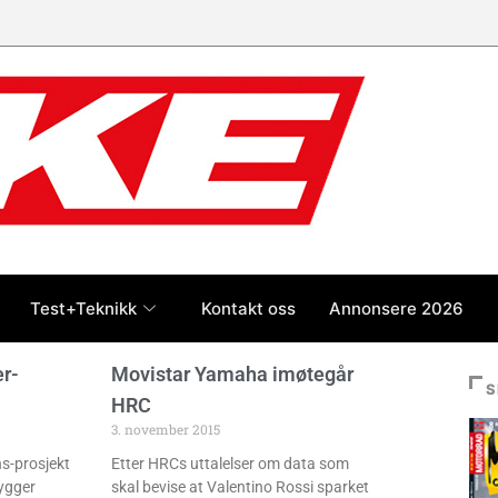
Test+Teknikk
Kontakt oss
Annonsere 2026
er-
Movistar Yamaha imøtegår
S
HRC
3. november 2015
s-prosjekt
Etter HRCs uttalelser om data som
ygger
skal bevise at Valentino Rossi sparket