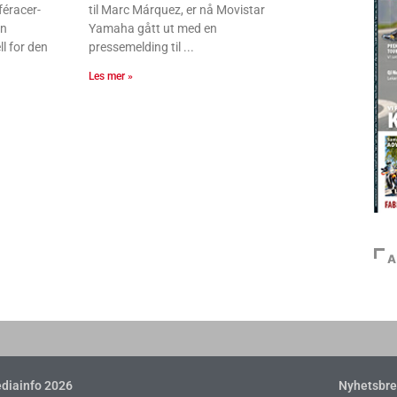
féracer-
til Marc Márquez, er nå Movistar
en
Yamaha gått ut med en
l for den
pressemelding til
Les mer »
A
diainfo 2026
Nyhetsbre