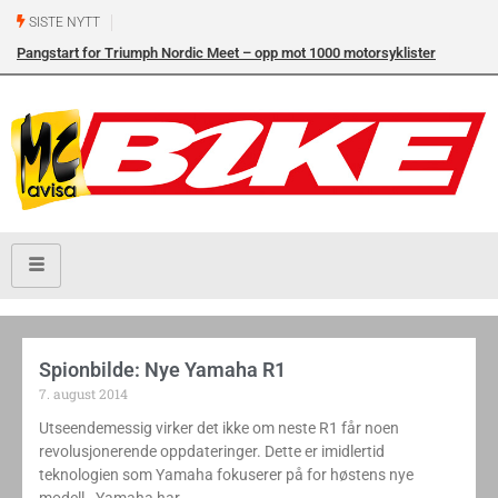
SISTE NYTT
Pangstart for Triumph Nordic Meet – opp mot 1000 motorsyklister
samlet i Vrådal i helgen
Spionbilde: Nye Yamaha R1
7. august 2014
Utseendemessig virker det ikke om neste R1 får noen
revolusjonerende oppdateringer. Dette er imidlertid
teknologien som Yamaha fokuserer på for høstens nye