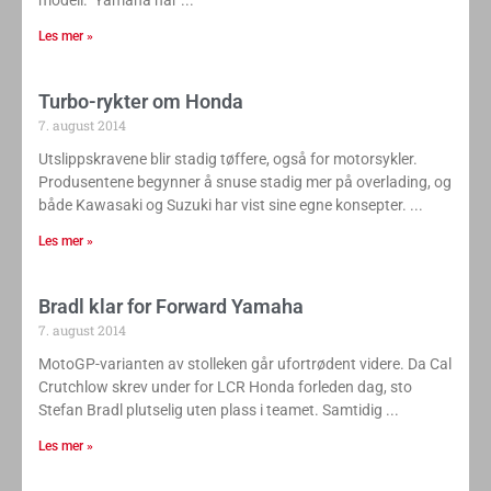
modell. Yamaha har
Les mer »
Turbo-rykter om Honda
7. august 2014
Utslippskravene blir stadig tøffere, også for motorsykler.
Produsentene begynner å snuse stadig mer på overlading, og
både Kawasaki og Suzuki har vist sine egne konsepter.
Les mer »
Bradl klar for Forward Yamaha
7. august 2014
MotoGP-varianten av stolleken går ufortrødent videre. Da Cal
Crutchlow skrev under for LCR Honda forleden dag, sto
Stefan Bradl plutselig uten plass i teamet. Samtidig
Les mer »