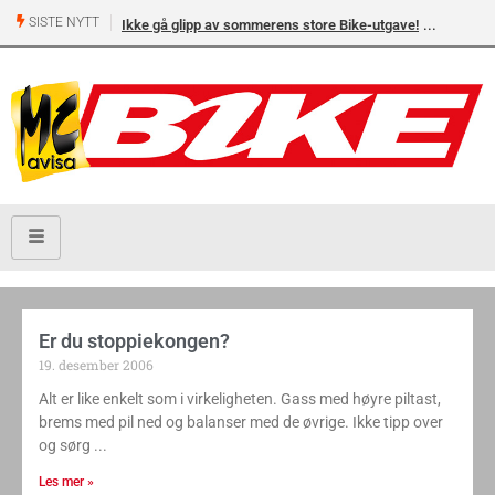
SISTE NYTT
Ikke gå glipp av sommerens store Bike-utgave!
Er du stoppiekongen?
19. desember 2006
Alt er like enkelt som i virkeligheten. Gass med høyre piltast,
brems med pil ned og balanser med de øvrige. Ikke tipp over
og sørg
Les mer »